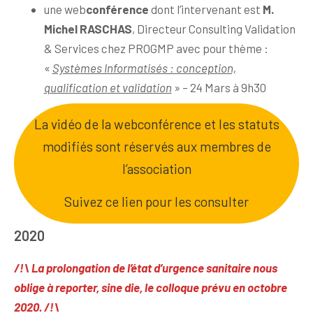
une web
conférence
dont l’intervenant est
M.
Michel RASCHAS
, Directeur Consulting Validation
& Services chez PROGMP avec pour thème :
«
Systèmes Informatisés : conception,
qualification et validation
» – 24 Mars à 9h30
La vidéo de la webconférence et les statuts
modifiés sont réservés aux membres de
l’association
Suivez ce lien pour les consulter
2020
/!\ La prolongation de l’état d’urgence sanitaire nous
oblige à reporter, sine die, le colloque prévu en octobre
2020. /!\